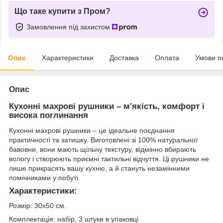
Що таке купити з Пром?
Замовлення під захистом
Опис
Характеристики
Доставка
Оплата
Умови п
Опис
Кухонні махрові рушники – м'якість, комфорт і
висока поглинання
Кухонні махрові рушники – це ідеальне поєднання
практичності та затишку. Виготовлені зі 100% натуральної
бавовни, вони мають щільну текстуру, відмінно вбирають
вологу і створюють приємні тактильні відчуття. Ці рушники не
лише прикрасять вашу кухню, а й стануть незамінними
помічниками у побуті.
Характеристики:
Розмір: 30х50 см.
Комплектація: набір, 3 штуки в упаковці