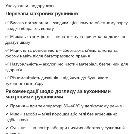
Упакування: подарункове.
Переваги махрових рушників:
✅ Висока поглинання – завдяки щільному та об'ємному ворсу
швидко вбирають вологу
✅ М'якість та комфорт – ніжна текстура приємна на дотик, не
дратує шкіру
✅ Міцність та довговічність – зберігають м'якість, колір та
форму навіть після багаторазового прання
✅ Натуральність – екологічно чистий матеріал, безпечний для
здоров'я
✅ Різноманітність дизайнів – підійдуть до будь-якого
кухонного інтер'єру
Рекомендації щодо догляду за кухонними
махровими рушниками:
✔ Прання – при температурі 30–40°C у делікатному режимі
✔ Миючі засоби – м'які порошки або гелі без агресивних
відбілювачів
✔ Сушіння – на повітрі або при низьких обертах у сушильній
машині