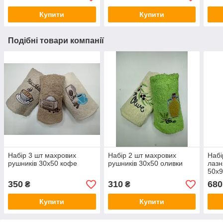
Купити
Купити
Подібні товари компанії
Набір 3 шт махрових
Набір 2 шт махрових
Набі
рушників 30х50 кофе
рушників 30х50 оливки
лазн
50х
350
310
680
₴
₴
Купити
Купити