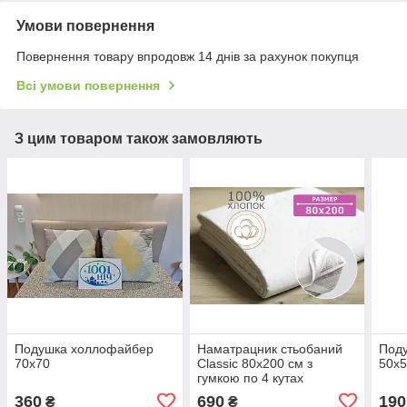
Умови повернення
Повернення товару впродовж 14 днів за рахунок покупця
Всі умови повернення
З цим товаром також замовляють
Подушка холлофайбер
Наматрацник стьобаний
Под
70x70
Classic 80х200 см з
50х
гумкою по 4 кутах
360
690
190
₴
₴