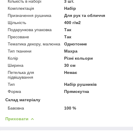
Кількість в наборі
3 шт.
Комплектація
Набір
Призначення рушника
Для рук та обличчя
Щільність
400 г/м2
Подарункова упаковка
Так
Пресоване
Так
Тематика декору, малюнка
Однотонне
Тип тканини
Махра
Колір
Різні кольори
Ширина
30 см
Петелька для
Немає
підвішування
Тип
Набір рушників
Форма
Прямокутна
Склад матеріалу
Бавовна
100 %
Приховати