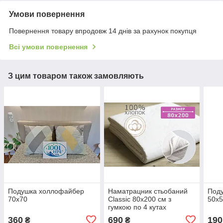
Умови повернення
Повернення товару впродовж 14 днів за рахунок покупця
Всі умови повернення
З цим товаром також замовляють
Подушка холлофайбер
Наматрацник стьобаний
Под
70x70
Classic 80х200 см з
50х
гумкою по 4 кутах
360
690
190
₴
₴