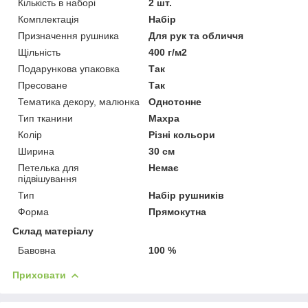
Кількість в наборі
2 шт.
Комплектація
Набір
Призначення рушника
Для рук та обличчя
Щільність
400 г/м2
Подарункова упаковка
Так
Пресоване
Так
Тематика декору, малюнка
Однотонне
Тип тканини
Махра
Колір
Різні кольори
Ширина
30 см
Петелька для
Немає
підвішування
Тип
Набір рушників
Форма
Прямокутна
Склад матеріалу
Бавовна
100 %
Приховати