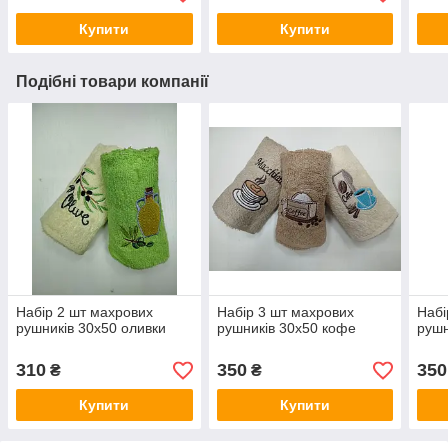
Купити
Купити
Подібні товари компанії
Набір 2 шт махрових
Набір 3 шт махрових
Набі
рушників 30х50 оливки
рушників 30х50 кофе
рушн
310
350
350
₴
₴
Купити
Купити