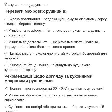
Упакування: подарункове.
Переваги махрових рушників:
✅ Висока поглинання – завдяки щільному та об'ємному ворсу
швидко вбирають вологу
✅ М'якість та комфорт – ніжна текстура приємна на дотик, не
дратує шкіру
✅ Міцність та довговічність – зберігають м'якість, колір та
форму навіть після багаторазового прання
✅ Натуральність – екологічно чистий матеріал, безпечний для
здоров'я
✅ Різноманітність дизайнів – підійдуть до будь-якого
кухонного інтер'єру
Рекомендації щодо догляду за кухонними
махровими рушниками:
✔ Прання – при температурі 30–40°C у делікатному режимі
✔ Миючі засоби – м'які порошки або гелі без агресивних
відбілювачів
✔ Сушіння – на повітрі або при низьких обертах у сушильній
машині