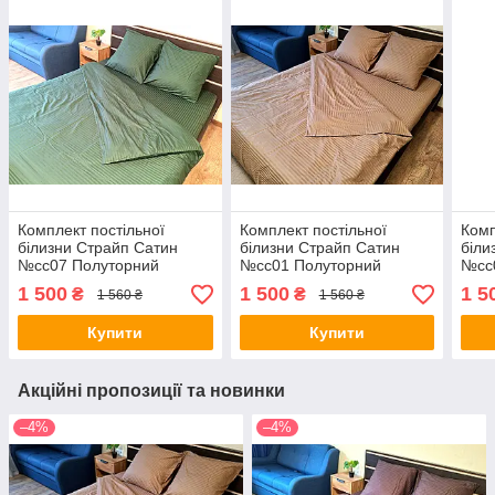
Комплект постільної
Комплект постільної
Комп
білизни Страйп Сатин
білизни Страйп Сатин
біли
№сс07 Полуторний
№сс01 Полуторний
№сс
150х220 на кнопках
150х220 на кнопках
150х
1 500
1 500
1 5
₴
₴
1 560 ₴
1 560 ₴
Купити
Купити
Акційні пропозиції та новинки
–4%
–4%