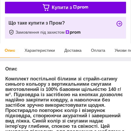
Купити з
Що таке купити з Пром?
Замовлення під захистом
Опис
Характеристики
Доставка
Оплата
Умови п
Опис
Комплект постільної білизни зі страйп-сатину
синього кольору з вертикальними смугами
виготовлений із 100% бавовни щільністю 140 г/
м². Підковдра із застібкою на кнопках дозволяє
надійно закріпити ковдру, а наволочки без
застібок зручно використовувати щодня.
Простирадло повторює колір і візерунок
підковдра, створюючи акуратний і завершений
вид ліжка. Синій колір зі смугами надає
інтер'єру глибини, спокою та свіжості. Цей