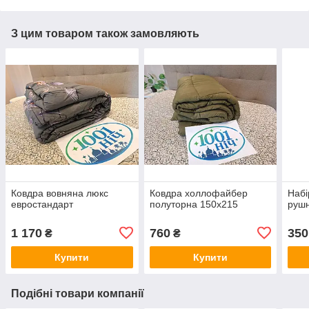
З цим товаром також замовляють
Ковдра вовняна люкс
Ковдра холлофайбер
Набі
евростандарт
полуторна 150х215
рушн
1 170
760
350
₴
₴
Купити
Купити
Подібні товари компанії