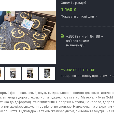
Оптом і в роздріб
1 160 ₴
Показати оптові ціни
+380 (97) 474-84-88
зв'язок з нами
(менеджер)
повернення товару протягом 14 
Чорний фон – насичений, служить ідеальною основою для золотистих гра
виглядає дорого, ефектно та підкреслює статус. Матеріал - бязь Gold Lu
стійка до деформації та вицвітання. Поверхня матова, не ковзає, добре 
, з тим же візерунком, лягає рівно, не сповзає. Наволочки - з відкрити
ий пошиття. Підковдра - з таким же візерунком, лицьова та внутрішня с