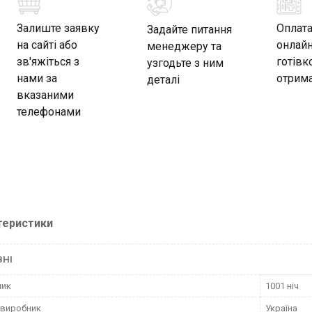
Залиште заявку
Оплат
Задайте питання
на сайті або
онлайн
менеджеру та
зв'яжіться з
готівк
узгодьте з ним
нами за
отрима
деталі
вказаними
телефонами
теристики
ВНІ
ник
1001 ніч
 виробник
Україна