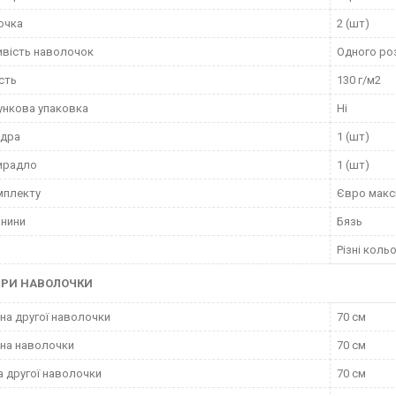
очка
2 (шт)
вість наволочок
Одного ро
сть
130 г/м2
нкова упаковка
Ні
вдра
1 (шт)
ирадло
1 (шт)
мплекту
Євро макс
анини
Бязь
Різні коль
ІРИ НАВОЛОЧКИ
а другої наволочки
70 см
на наволочки
70 см
 другої наволочки
70 см