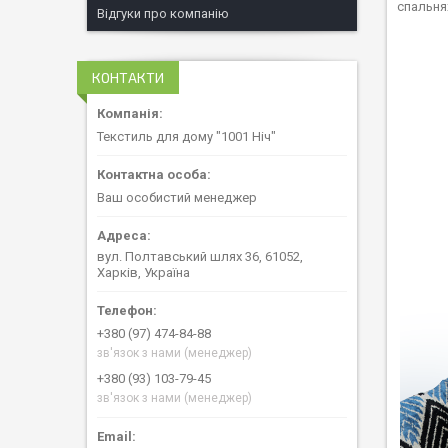
спальнях
Відгуки про компанію
КОНТАКТИ
Текстиль для дому "1001 Ніч"
Ваш особистий менеджер
вул. Полтавський шлях 36, 61052,
Харків, Україна
+380 (97) 474-84-88
зв'язок з нами (менеджер)
+380 (93) 103-79-45
зв'язок з нами (менеджер)