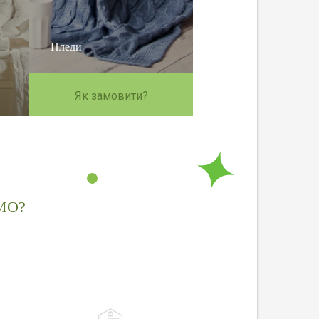
Пледи
Як замовити?
МО?