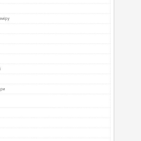
зміру
і
ори