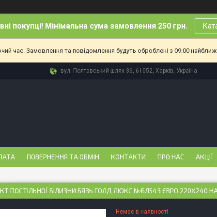
ні покупці! Мінімальна сума замовлення 250 грн.
Кат
очий час. Замовлення та повідомлення будуть оброблені з 09:00 найближч
вул. Полтавський шлях 36, 61052, Харків, Україна
ЛАТА
ПОВЕРНЕННЯ ТА ОБМІН
КОНТАКТИ
ПРО НАС
АКЦІЇ
Т ПОСТІЛЬНОЇ БІЛИЗНИ БЯЗЬ ГОЛД ЛЮКС №БЛ543 ЄВРО 220Х240 Н
Немає в наявності