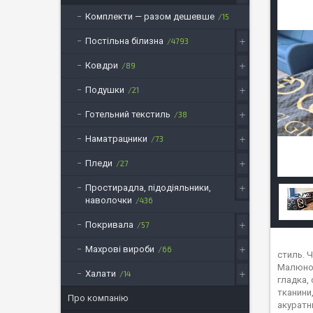
Комплекти — разом дешевше
15
Постільна білизна
4793
Ковдри
89
Подушки
21
Готельний текстиль
38
Наматрацники
73
Пледи
27
Простирадла, підодіяльники,
наволочки
436
Покривала
57
Махрові вироби
66
стиль. 
Малюнок 
Халати
14
гладка, 
тканини
Про компанію
акуратн