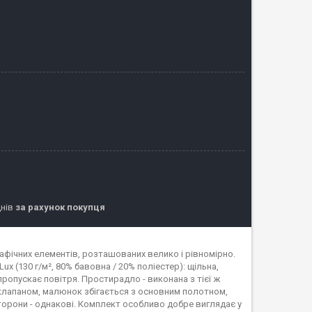
днів
за рахунок покупця
фічних елементів, розташованих велико і рівномірно.
x (130 г/м², 80% бавовна / 20% поліестер): щільна,
пропускає повітря. Простирадло - виконана з тієї ж
м клапаном, малюнок збігається з основним полотном,
торони - однакові. Комплект особливо добре виглядає у