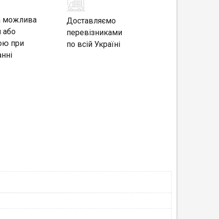
а можлива
Доставляємо
 або
перевізниками
ою при
по всій Україні
нні