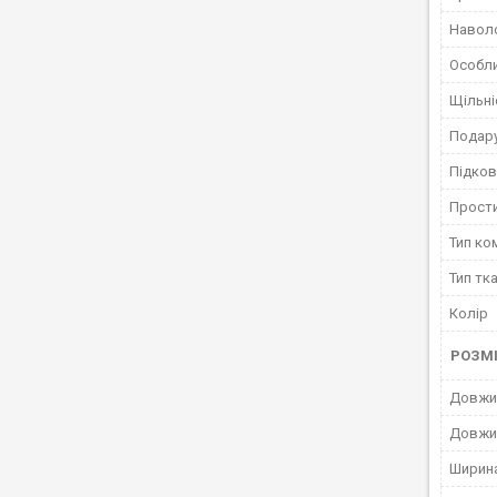
Навол
Особли
Щільні
Подару
Підко
Прост
Тип ко
Тип тк
Колір
РОЗМ
Довжин
Довжи
Ширина