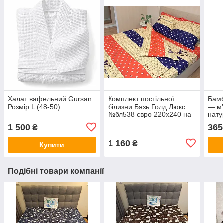
Халат вафельний Gursan:
Комплект постільної
Бамб
Розмір L (48-50)
білизни Бязь Голд Люкс
— м’
№бл538 євро 220х240 на
нату
кнопках
1 500
365
₴
1 160
₴
Купити
Подібні товари компанії