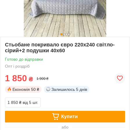
Стьобане покривало євро 220х240 світло-
сірий+2 подушки 40х60
Готово до відправки
Опт і роздріб
1 850
₴
1 900 ₴
Економія
50 ₴
Залишилось
5 днів
1 850 ₴
від 5 шт.
Купити
або