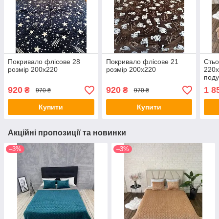
Покривало флісове 28
Покривало флісове 21
Стьо
розмір 200х220
розмір 200х220
220
поду
920
920
1 8
₴
₴
970 ₴
970 ₴
Купити
Купити
Акційні пропозиції та новинки
–3%
–3%