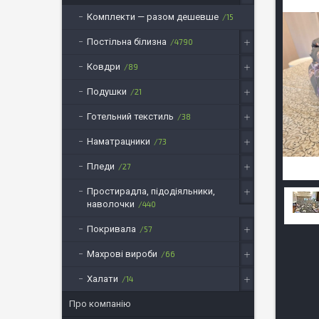
Комплекти — разом дешевше
15
Постільна білизна
4790
Ковдри
89
Подушки
21
Готельний текстиль
38
Наматрацники
73
Пледи
27
Простирадла, підодіяльники,
наволочки
440
Покривала
57
Махрові вироби
66
Халати
14
Про компанію