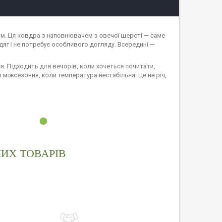
ішим. Ця ковдра з наповнювачем з овечої шерсті — саме
одяг і не потребує особливого догляду. Всередині —
ся. Підходить для вечорів, коли хочеться почитати,
 міжсезоння, коли температура нестабільна. Це не річ,
ИХ ТОВАРІВ