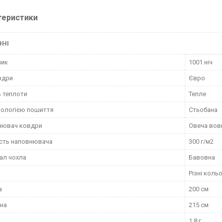
теристики
ВНІ
ник
1001 ніч
вдри
Євро
ь теплоти
Тепле
нологією пошиття
Стьобана
нювач ковдри
Овеча вов
сть наповнювача
300 г/м2
ал чохла
Бавовна
Різні коль
а
200 см
на
215 см
1.8 г