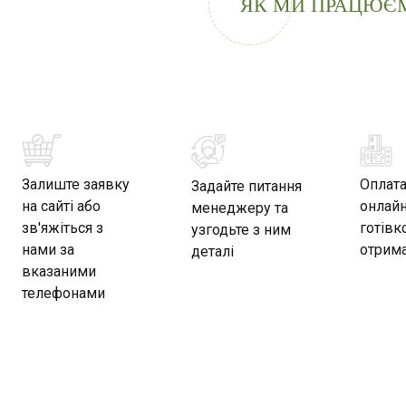
ЯК МИ ПРАЦЮЄ
Залиште заявку
Оплат
Задайте питання
на сайті або
онлайн
менеджеру та
зв'яжіться з
готівк
узгодьте з ним
нами за
отрима
деталі
вказаними
телефонами