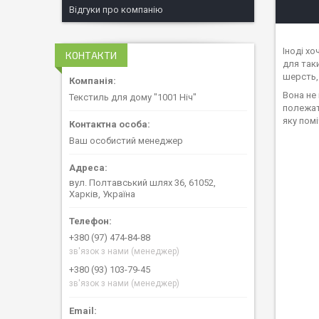
Відгуки про компанію
Іноді х
КОНТАКТИ
для таки
шерсть,
Вона не 
Текстиль для дому "1001 Ніч"
полежат
яку пом
Ваш особистий менеджер
вул. Полтавський шлях 36, 61052,
Харків, Україна
+380 (97) 474-84-88
зв'язок з нами (менеджер)
+380 (93) 103-79-45
зв'язок з нами (менеджер)