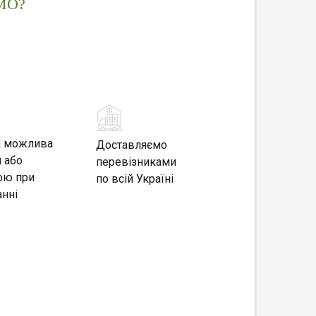
МО?
а можлива
Доставляємо
 або
перевізниками
ою при
по всій Україні
нні