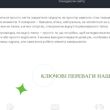
покидаючи сайту.
очеться просто лягти, накритися і відчути, як простір навколо стає тих
х моментів. Її поверхня — бавовна, м’яка, нейтральна, не чіпляється за 
 яка не тисне, а м’яко огортає, створюючи відчуття рівномірного тепла.
громіздка, не надто легка — просто те, що потрібно, щоб не відволікати
и або просто відпочити. Її можна використовувати цілий рік, особливо в
ічаєш одразу, але саме вона робить кімнату завершеною.
КЛЮЧОВІ ПЕРЕВАГИ НАШ