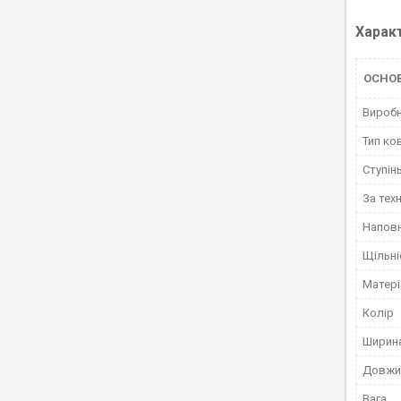
Харак
ОСНО
Вироб
Тип ко
Ступін
За тех
Напов
Щільні
Матері
Колір
Ширин
Довжи
Вага