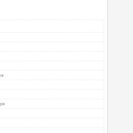
на
ори