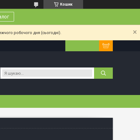
Кошик
алог
ижчого робочого дня (сьогодні).