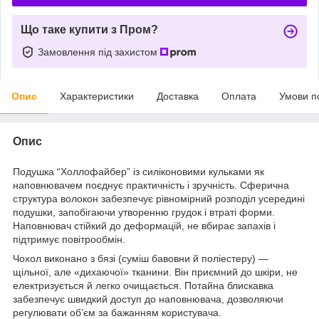
Що таке купити з Пром?
Замовлення під захистом
Опис
Характеристики
Доставка
Оплата
Умови п
Опис
Подушка “Холлофайбер” із силіконовими кульками як
наповнювачем поєднує практичність і зручність. Сферична
структура волокон забезпечує рівномірний розподіл усередині
подушки, запобігаючи утворенню грудок і втраті форми.
Наповнювач стійкий до деформацій, не вбирає запахів і
підтримує повітрообмін.
Чохол виконано з бязі (суміш бавовни й поліестеру) —
щільної, але «дихаючої» тканини. Він приємний до шкіри, не
електризується й легко очищається. Потайна блискавка
забезпечує швидкий доступ до наповнювача, дозволяючи
регулювати об’єм за бажанням користувача.