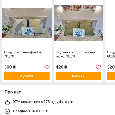
Подушка холлофайбер
Подушка холлофайбер
Под
70x70
люкс 70х70
60х
360
420
320
₴
₴
Купити
Купити
Про нас
97% позитивних з 175 відгуків за рік
Працює з 16.01.2016