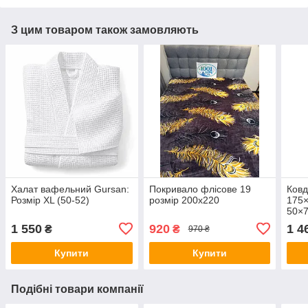
З цим товаром також замовляють
Халат вафельний Gursan:
Покривало флісове 19
Ковд
Розмір XL (50-52)
розмір 200х220
175×
50×
1 550
920
1 4
₴
₴
970 ₴
Купити
Купити
Подібні товари компанії