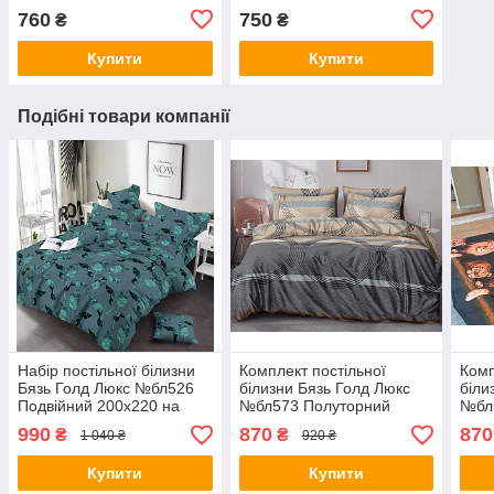
760
750
₴
₴
Купити
Купити
Подібні товари компанії
Набір постільної білизни
Комплект постільної
Комп
Бязь Голд Люкс №бл526
білизни Бязь Голд Люкс
біли
Подвійний 200х220 на
№бл573 Полуторний
№бл
кнопках
150х220 на кнопках
150х
990
870
870
₴
₴
1 040 ₴
920 ₴
Купити
Купити