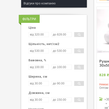
Відгуки про компанію
ФІЛЬТРИ
Ціна
Щільність, нит/см2
Бавовна, %
Рушн
30х50
828 
Ширина, см
Немає 
Оптом 
Довжина, см
+3
зв