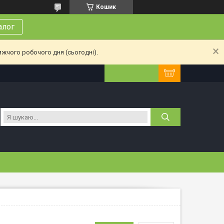
Кошик
алог
ижчого робочого дня (сьогодні).