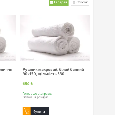
Галерея
Список
бличчя
Рушник махровий, білий банний
90х150, щільність 530
650 ₴
Готово до відправки
Оптом і в роздріб
Купити