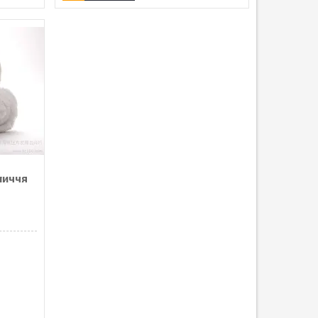
личчя