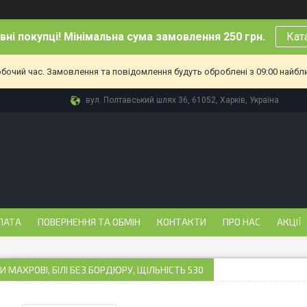
ні покупці! Мінімальна сума замовлення 250 грн.
Кат
обочий час. Замовлення та повідомлення будуть оброблені з 09:00 найбл
вул. Полтавський шлях 36, 61052, Харків, Україна
ЛАТА
ПОВЕРНЕННЯ ТА ОБМІН
КОНТАКТИ
ПРО НАС
АКЦІЇ
 МАХРОВІ, БІЛІ БЕЗ БОРДЮРУ, ЩІЛЬНІСТЬ 530