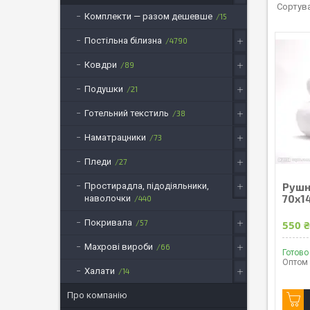
Комплекти — разом дешевше
15
Постільна білизна
4790
Ковдри
89
Подушки
21
Готельний текстиль
38
Наматрацники
73
Пледи
27
Простирадла, підодіяльники,
Рушн
70х14
наволочки
440
Покривала
57
550 
Махрові вироби
66
Готово
Оптом 
Халати
14
Про компанію