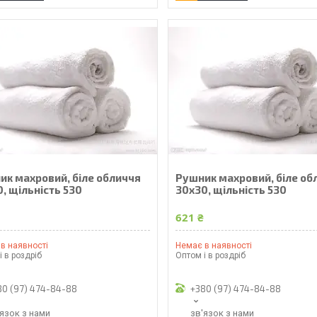
ик махровий, біле обличчя
Рушник махровий, біле об
, щільність 530
30х30, щільність 530
₴
621 ₴
в наявності
Немає в наявності
і в роздріб
Оптом і в роздріб
80 (97) 474-84-88
+380 (97) 474-84-88
'язок з нами
зв'язок з нами