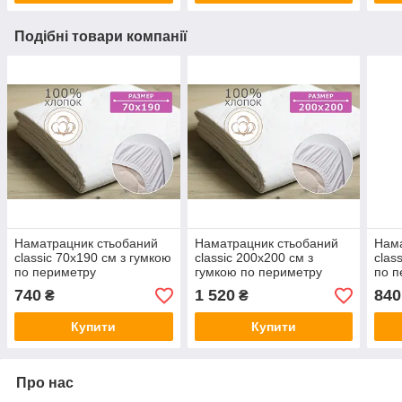
Подібні товари компанії
Наматрацник стьобаний
Наматрацник стьобаний
Нама
сlassic 70х190 см з гумкою
сlassic 200х200 см з
сlas
по периметру
гумкою по периметру
по п
740
1 520
840
₴
₴
Купити
Купити
Про нас