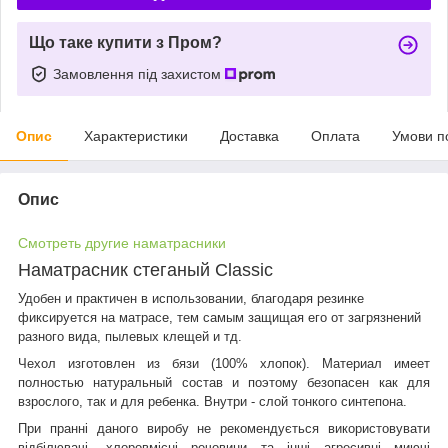
Що таке купити з Пром?
Замовлення під захистом
Опис
Характеристики
Доставка
Оплата
Умови п
Опис
Смотреть другие наматрасники
Наматрасник стеганый Classic
Удобен и практичен в использовании, благодаря резинке
фиксируется на матрасе, тем самым защищая его от загрязнений
разного вида, пылевых клещей и тд.
Чехол изготовлен из бязи (100% хлопок). Материал имеет
полностью натуральный состав и поэтому безопасен как для
взрослого, так и для ребенка. Внутри - слой тонкого синтепона.
При пранні даного виробу не рекомендується використовувати
відбілювачі, хлоровмісні речовини та інші агресивні миючі