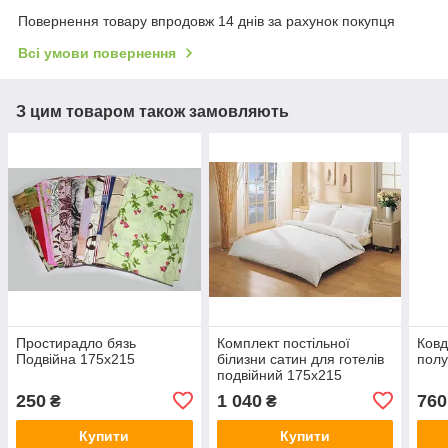
Повернення товару впродовж 14 днів за рахунок покупця
Всі умови повернення
З цим товаром також замовляють
Простирадло бязь
Комплект постільної
Ковд
Подвійна 175х215
білизни сатин для готелів
полу
подвійний 175х215
250
1 040
760
₴
₴
Купити
Купити