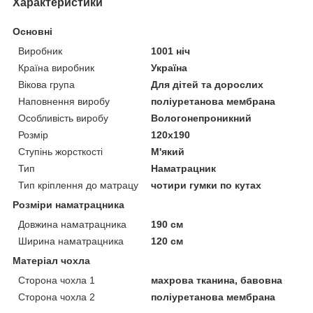
Характеристики
Основні
Виробник
1001 ніч
Країна виробник
Україна
Вікова група
Для дітей та дорослих
Наповнення виробу
поліуретанова мембрана
Особливість виробу
Вологонепроникний
Розмір
120x190
Ступінь жорсткості
М'який
Тип
Наматрацник
Тип кріплення до матрацу
чотири гумки по кутах
Розміри наматрацника
Довжина наматрацника
190 см
Ширина наматрацника
120 см
Матеріал чохла
Сторона чохла 1
махрова тканина, бавовна
Сторона чохла 2
поліуретанова мембрана