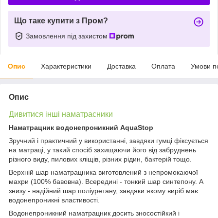
Що таке купити з Пром?
Замовлення під захистом
Опис
Характеристики
Доставка
Оплата
Умови п
Опис
Дивитися інші наматрасники
Наматрацник водонепроникний AquaStop
Зручний і практичний у використанні, завдяки гумці фіксується
на матраці, у такий спосіб захищаючи його від забруднень
різного виду, пилових кліщів, різних рідин, бактерій тощо.
Верхній шар наматрацника виготовлений з непромокаючої
махри (100% бавовна). Всередині - тонкий шар синтепону. А
знизу - надійний шар поліуретану, завдяки якому виріб має
водонепроникні властивості.
Водонепроникний наматрацник досить зносостійкий і