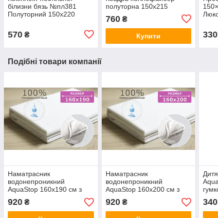
білизни бязь №пл381
полуторна 150х215
150×
Полуторний 150х220
Люк
760
₴
570
330
₴
Купити
Подібні товари компанії
Наматрасник
Наматрасник
Дитя
водонепроникний
водонепроникний
Aqua
AquaStop 160x190 см з
AquaStop 160x200 см з
гумк
гумкою по 4-х кутах
гумкою по 4-х кутах
920
920
340
₴
₴