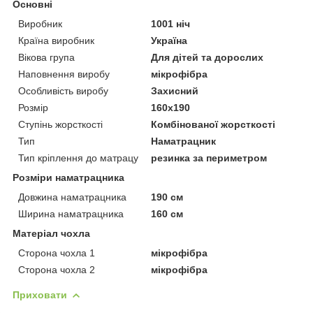
Основні
Виробник
1001 ніч
Країна виробник
Україна
Вікова група
Для дітей та дорослих
Наповнення виробу
мікрофібра
Особливість виробу
Захисний
Розмір
160x190
Ступінь жорсткості
Комбінованої жорсткості
Тип
Наматрацник
Тип кріплення до матрацу
резинка за периметром
Розміри наматрацника
Довжина наматрацника
190 см
Ширина наматрацника
160 см
Матеріал чохла
Сторона чохла 1
мікрофібра
Сторона чохла 2
мікрофібра
Приховати