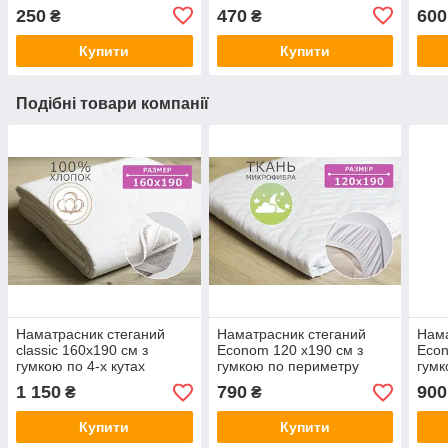
250
470
600
₴
₴
Купити
Купити
Подібні товари компанії
Наматрасник стеганий
Наматрасник стеганий
Нама
сlassic 160x190 см з
Econom 120 x190 см з
Econ
гумкою по 4-х кутах
гумкою по периметру
гумк
1 150
790
900
₴
₴
Купити
Купити