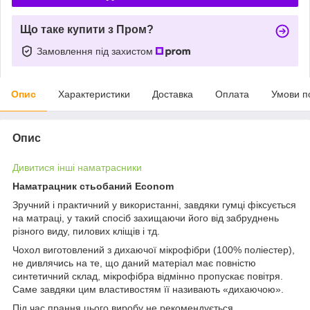
Що таке купити з Пром?
Замовлення під захистом
Опис
Характеристики
Доставка
Оплата
Умови п
Опис
Дивитися інші наматрасники
Наматрацник стьобаний Econom
Зручний і практичний у використанні, завдяки гумці фіксується
на матраці, у такий спосіб захищаючи його від забруднень
різного виду, пилових кліщів і тд.
Чохол виготовлений з дихаючої мікрофібри (100% поліестер),
не дивлячись на те, що даний матеріал має повністю
синтетичний склад, мікрофібра відмінно пропускає повітря.
Саме завдяки цим властивостям її називають «дихаючою».
Під час прання цього виробу не рекомендується