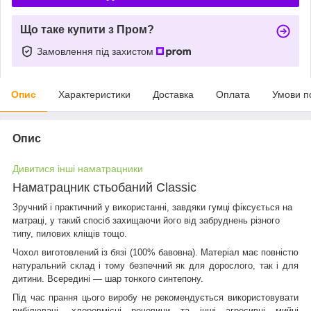
Що таке купити з Пром?
Замовлення під захистом
Опис
Характеристики
Доставка
Оплата
Умови п
Опис
Дивитися інші наматрацники
Наматрацник стьобаний Classic
Зручний і практичний у використанні, завдяки гумці фіксується на
матраці, у такий спосіб захищаючи його від забруднень різного
типу, пилових кліщів тощо.
Чохол виготовлений із бязі (100% бавовна). Матеріал має повністю
натуральний склад і тому безпечний як для дорослого, так і для
дитини. Всередині — шар тонкого синтепону.
Під час прання цього виробу не рекомендується використовувати
вибілювачі, хлоровмісні речовини та інші агресивні мийні