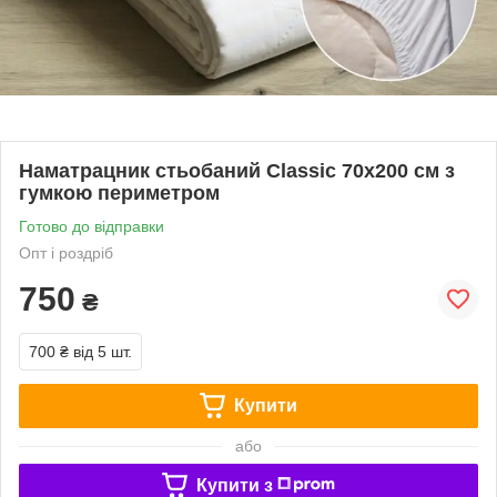
Наматрацник стьобаний Classic 70х200 см з
гумкою периметром
Готово до відправки
Опт і роздріб
750
₴
700 ₴
від 5 шт.
Купити
або
Купити з