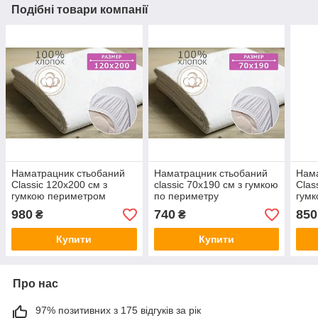
Подібні товари компанії
Наматрацник стьобаний
Наматрацник стьобаний
Нама
Classic 120х200 см з
сlassic 70х190 см з гумкою
Clas
гумкою периметром
по периметру
гумк
980
740
850
₴
₴
Купити
Купити
Про нас
97% позитивних з 175 відгуків за рік