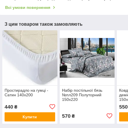
Всі умови повернення
З цим товаром також замовляють
Простирадло на гумці -
Набір постільної бязь
Ковд
Сатин 140х200
№пл209 Полуторний
демі
150х220
150х
440
550
₴
570
₴
Купити