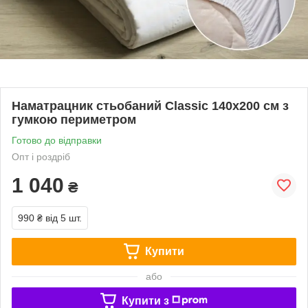
Наматрацник стьобаний Classic 140х200 см з
гумкою периметром
Готово до відправки
Опт і роздріб
1 040
₴
990 ₴
від 5 шт.
Купити
або
Купити з