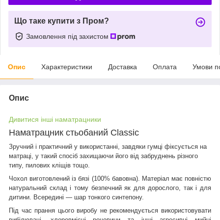
Що таке купити з Пром?
Замовлення під захистом
Опис
Характеристики
Доставка
Оплата
Умови п
Опис
Дивитися інші наматрацники
Наматрацник стьобаний Classic
Зручний і практичний у використанні, завдяки гумці фіксується на
матраці, у такий спосіб захищаючи його від забруднень різного
типу, пилових кліщів тощо.
Чохол виготовлений із бязі (100% бавовна). Матеріал має повністю
натуральний склад і тому безпечний як для дорослого, так і для
дитини. Всередині — шар тонкого синтепону.
Під час прання цього виробу не рекомендується використовувати
вибілювачі, хлоровмісні речовини та інші агресивні мийні