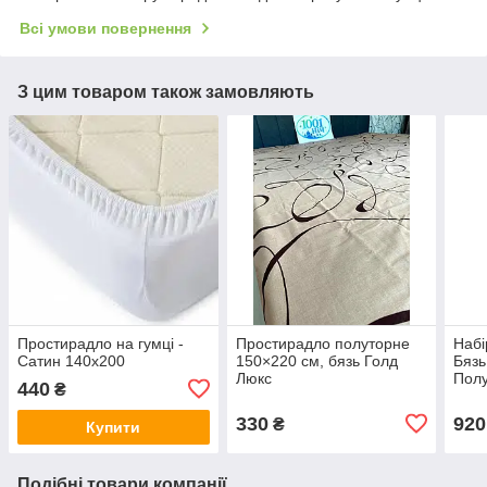
Всі умови повернення
З цим товаром також замовляють
Простирадло на гумці -
Простирадло полуторне
Набі
Сатин 140х200
150×220 см, бязь Голд
Бязь
Люкс
Полу
440
₴
330
920
₴
Купити
Подібні товари компанії