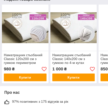
Наматрацник стьобаний
Наматрацник стьобаний
Нама
Classic 120х200 см з
Classic 140х200 см з
Clas
гумкою периметром
гумкою по 4-м кутах
гумк
980
1 000
850
₴
₴
Купити
Купити
Про нас
97% позитивних з 175 відгуків за рік