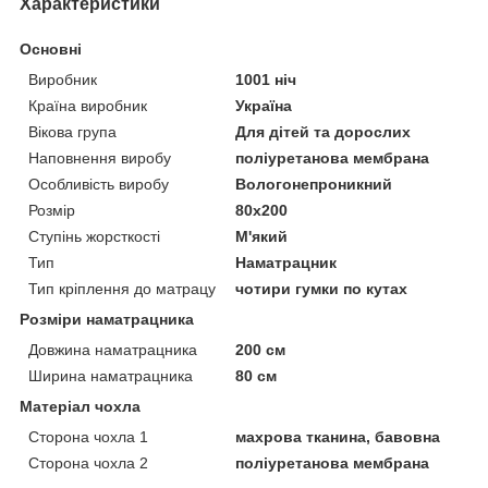
Характеристики
Основні
Виробник
1001 ніч
Країна виробник
Україна
Вікова група
Для дітей та дорослих
Наповнення виробу
поліуретанова мембрана
Особливість виробу
Вологонепроникний
Розмір
80x200
Ступінь жорсткості
М'який
Тип
Наматрацник
Тип кріплення до матрацу
чотири гумки по кутах
Розміри наматрацника
Довжина наматрацника
200 см
Ширина наматрацника
80 см
Матеріал чохла
Сторона чохла 1
махрова тканина, бавовна
Сторона чохла 2
поліуретанова мембрана