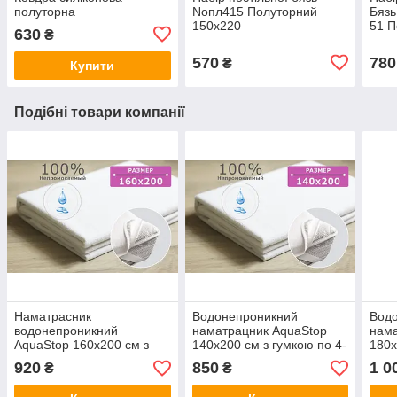
полуторна
Noпл415 Полуторний
Бязь
150х220
51 П
630
₴
570
780
₴
Купити
Подібні товари компанії
Наматрасник
Водонепроникний
Вод
водонепроникний
наматрацник AquaStop
нама
AquaStop 160x200 см з
140х200 см з гумкою по 4-
180х
гумкою по 4-х кутах
м кутах
м ку
920
850
1 0
₴
₴