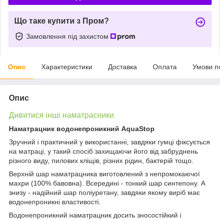
Що таке купити з Пром?
Замовлення під захистом
Опис
Характеристики
Доставка
Оплата
Умови п
Опис
Дивитися інші наматрасники
Наматрацник водонепроникний AquaStop
Зручний і практичний у використанні, завдяки гумці фіксується
на матраці, у такий спосіб захищаючи його від забруднень
різного виду, пилових кліщів, різних рідин, бактерій тощо.
Верхній шар наматрацника виготовлений з непромокаючої
махри (100% бавовна). Всередині - тонкий шар синтепону. А
знизу - надійний шар поліуретану, завдяки якому виріб має
водонепроникні властивості.
Водонепроникний наматрацник досить зносостійкий і