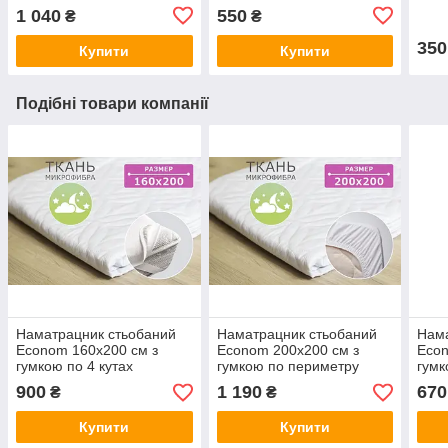
1 040
550
₴
₴
350
Купити
Купити
Подібні товари компанії
Наматрацник стьобаний
Наматрацник стьобаний
Нама
Econom 160х200 см з
Econom 200х200 см з
Econ
гумкою по 4 кутах
гумкою по периметру
гумк
900
1 190
670
₴
₴
Купити
Купити