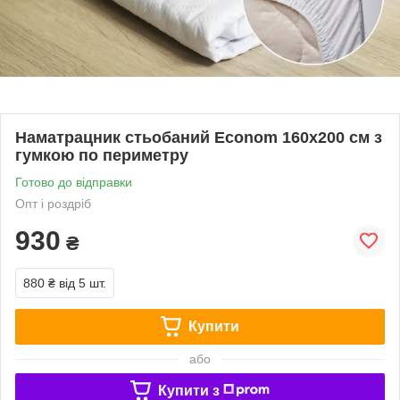
Наматрацник стьобаний Econom 160х200 см з
гумкою по периметру
Готово до відправки
Опт і роздріб
930
₴
880 ₴
від 5 шт.
Купити
або
Купити з