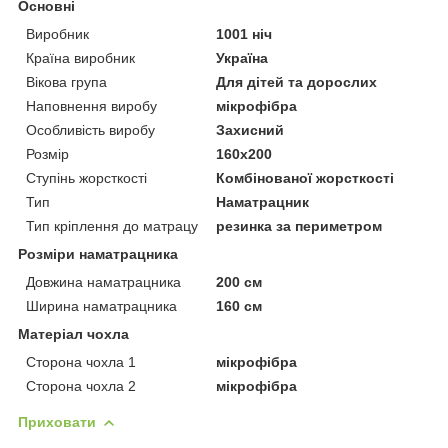
Основні
Виробник
1001 ніч
Країна виробник
Україна
Вікова група
Для дітей та дорослих
Наповнення виробу
мікрофібра
Особливість виробу
Захисний
Розмір
160x200
Ступінь жорсткості
Комбінованої жорсткості
Тип
Наматрацник
Тип кріплення до матрацу
резинка за периметром
Розміри наматрацника
Довжина наматрацника
200 см
Ширина наматрацника
160 см
Матеріал чохла
Сторона чохла 1
мікрофібра
Сторона чохла 2
мікрофібра
Приховати