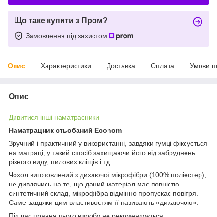
Що таке купити з Пром?
Замовлення під захистом
Опис
Характеристики
Доставка
Оплата
Умови п
Опис
Дивитися інші наматрасники
Наматрацник стьобаний Econom
Зручний і практичний у використанні, завдяки гумці фіксується
на матраці, у такий спосіб захищаючи його від забруднень
різного виду, пилових кліщів і тд.
Чохол виготовлений з дихаючої мікрофібри (100% поліестер),
не дивлячись на те, що даний матеріал має повністю
синтетичний склад, мікрофібра відмінно пропускає повітря.
Саме завдяки цим властивостям її називають «дихаючою».
Під час прання цього виробу не рекомендується