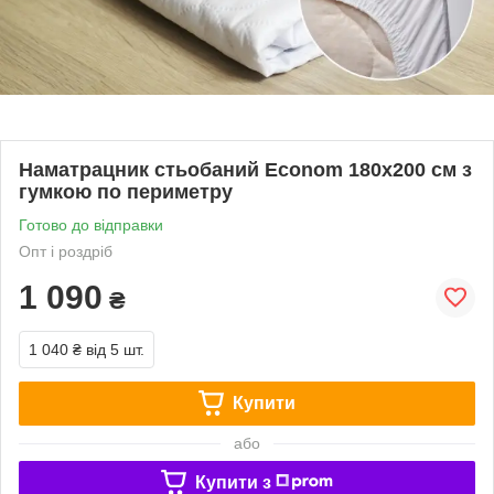
Наматрацник стьобаний Econom 180х200 см з
гумкою по периметру
Готово до відправки
Опт і роздріб
1 090
₴
1 040 ₴
від 5 шт.
Купити
або
Купити з