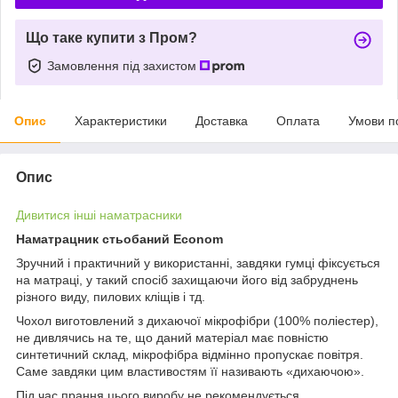
Що таке купити з Пром?
Замовлення під захистом
Опис
Характеристики
Доставка
Оплата
Умови п
Опис
Дивитися інші наматрасники
Наматрацник стьобаний Econom
Зручний і практичний у використанні, завдяки гумці фіксується
на матраці, у такий спосіб захищаючи його від забруднень
різного виду, пилових кліщів і тд.
Чохол виготовлений з дихаючої мікрофібри (100% поліестер),
не дивлячись на те, що даний матеріал має повністю
синтетичний склад, мікрофібра відмінно пропускає повітря.
Саме завдяки цим властивостям її називають «дихаючою».
Під час прання цього виробу не рекомендується