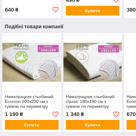
₴
640
380
₴
Купити
Подібні товари компанії
Наматрацник стьобаний
Наматрацник стьобаний
Нама
Econom 200х200 см з
сlassic 180х190 см з
Econ
гумкою по периметру
гумкою по периметру
гумк
1 190
1 340
670
₴
₴
Купити
Купити