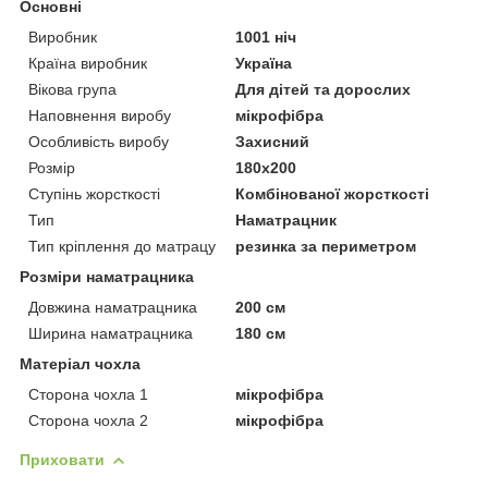
Основні
Виробник
1001 ніч
Країна виробник
Україна
Вікова група
Для дітей та дорослих
Наповнення виробу
мікрофібра
Особливість виробу
Захисний
Розмір
180x200
Ступінь жорсткості
Комбінованої жорсткості
Тип
Наматрацник
Тип кріплення до матрацу
резинка за периметром
Розміри наматрацника
Довжина наматрацника
200 см
Ширина наматрацника
180 см
Матеріал чохла
Сторона чохла 1
мікрофібра
Сторона чохла 2
мікрофібра
Приховати